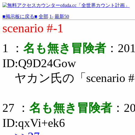
■掲示板に戻る■
全部
1-
最新50
scenario #-1
1 ：
名も無き冒険者
：2010
ID:Q9D24Gow
ヤカン氏の「scenari
27 ：
名も無き冒険者
：20
ID:qxVi+ek6