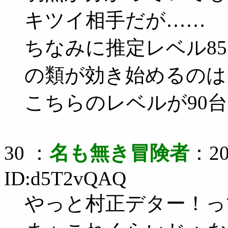
キツイ相手だが……
ちなみに推定レベル8
の類が効き始めるのは
こちらのレベルが90
30 ：
名も無き冒険者
：20
ID:d5T2vQAQ
やっと村正デター！っ