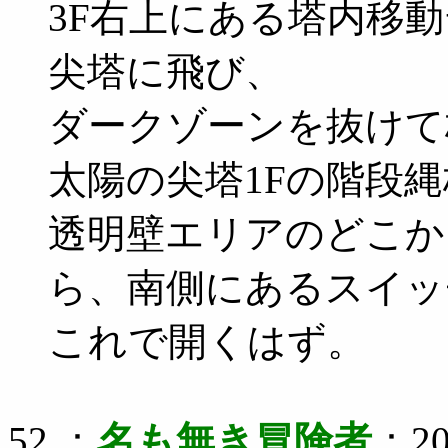
3F右上にある塔内移
尖塔に飛び、
ダークゾーンを抜けて
太陽の尖塔1Fの階段縄
透明壁エリアのどこか
ら、南側にあるスイッ
これで開くはず。
52 ：
名も無き冒険者
：20