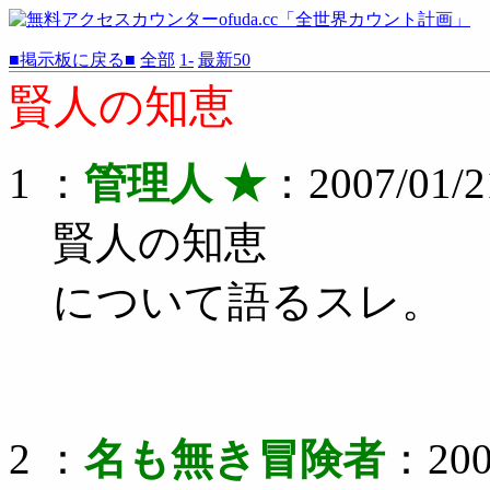
■掲示板に戻る■
全部
1-
最新50
賢人の知恵
1 ：
管理人 ★
：2007/01/21
賢人の知恵
について語るスレ。
2 ：
名も無き冒険者
：2007