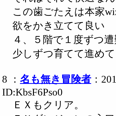
この歯ごたえは本家w
欲をかき立てて良い
４、５階で１度ずつ遭
少しずつ育てて進めて
8 ：
名も無き冒険者
：2014
ID:KbsF6Pso0
ＥＸもクリア。