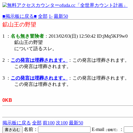
■掲示板に戻る■
全部
1-
最新50
鉱山王の野望
1 ：
名も無き冒険者
：2013/02/03(日) 12:50:42 ID:jMq5KF9w0
鉱山王の野望
について語るスレ。
2 ：
この発言は埋葬されます。
：この発言は埋葬されます。
この発言は埋葬されます。
3 ：
この発言は埋葬されます。
：この発言は埋葬されます。
この発言は埋葬されます。
0KB
掲示板に戻る
全部
前100
次100
最新50
名前：
E-mail
：
（省略可）