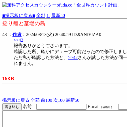
■掲示板に戻る■
全部
1-
最新50
揺り籠と墓場の島
43 ：
作者
：2024/08/13(火) 20:40:59 ID:9ANfFJZA0
>>42
報告ありがとうございます。
確認した所、確かにデュープ可能だったので修正しまし
ただ私が確認した方法と、
>>42
さんが試した方法が同
れません。
15KB
掲示板に戻る
全部
前100
次100
最新50
名前：
E-mail
：
（省略可）