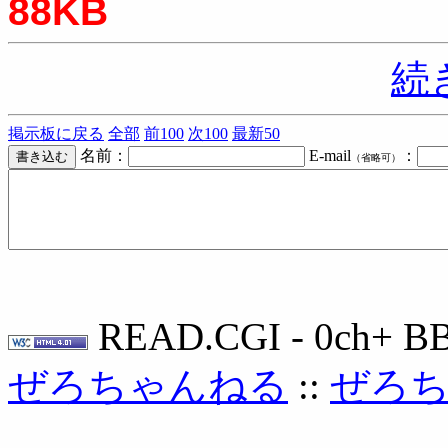
88KB
続
掲示板に戻る
全部
前100
次100
最新50
名前：
E-mail
：
（省略可）
READ.CGI - 0ch+ BB
ぜろちゃんねる
::
ぜろ