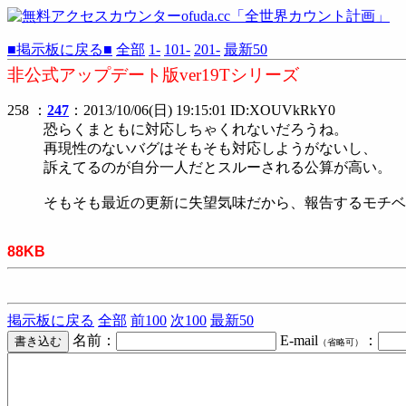
■掲示板に戻る■
全部
1-
101-
201-
最新50
非公式アップデート版ver19Tシリーズ
258 ：
247
：2013/10/06(日) 19:15:01 ID:XOUVkRkY0
恐らくまともに対応しちゃくれないだろうね。
再現性のないバグはそもそも対応しようがないし、
訴えてるのが自分一人だとスルーされる公算が高い。
そもそも最近の更新に失望気味だから、報告するモチベ
88KB
掲示板に戻る
全部
前100
次100
最新50
名前：
E-mail
：
（省略可）