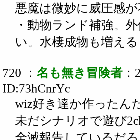
悪魔は微妙に威圧感が
・動物ランド補強。外
い。水棲成物も増える
720 ：
名も無き冒険者
：2
ID:73hCnrYc
wiz好き達か作ったん
未だシナリオで遊び2c
全滅報告しているだろ