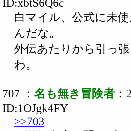
ID:xbtS6Q6c
白マイル、公式に未使
んだな。
外伝あたりから引っ張
わ。
707 ：
名も無き冒険者
：2
ID:1OJgk4FY
>>703