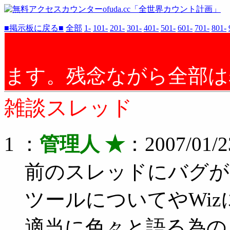
■掲示板に戻る■
全部
1-
101-
201-
301-
401-
501-
601-
701-
801-
ます。残念ながら全部は
雑談スレッド
1 ：
管理人 ★
：2007/01/23
前のスレッドにバグが
ツールについてやWiz
適当に色々と語る為の