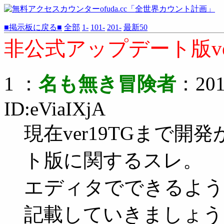
■掲示板に戻る■
全部
1-
101-
201-
最新50
非公式アップデート版ve
1 ：
名も無き冒険者
：2011
ID:eViaIXjA
現在ver19TGまで
ト版に関するスレ。
エディタでできるよう
記載していきましょう